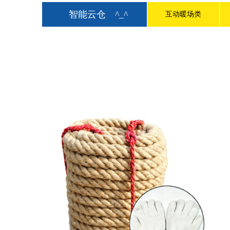
智能云仓
^_^
互动暖场类