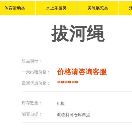
体育运动类
水上乐园类
美陈展览类
拔河绳
租品编号：
价格请咨询客服
一天出租价格：
******
最新优惠价格：
库存数量：
6
根
能否自提：
此物料可仓库自提