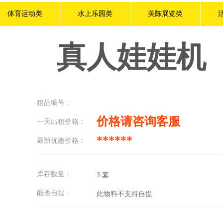
体育运动类
水上乐园类
美陈展览类
真人娃娃机
租品编号：
价格请咨询客服
一天出租价格：
******
最新优惠价格：
库存数量：
3
套
能否自提：
此物料不支持自提