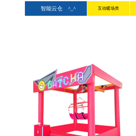
智能云仓
^_^
互动暖场类