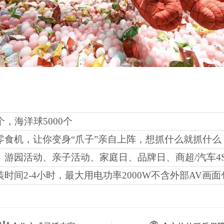
个，海洋球
5000
个
零食机，让你变身“爪子”亲自上阵，想抓什么就抓什
、游园活动、亲子活动、家庭日、品牌日、商超
/
汽车
4
装时间
2-4
小时，最大用电功率
2000W
不含外部
AV
画面