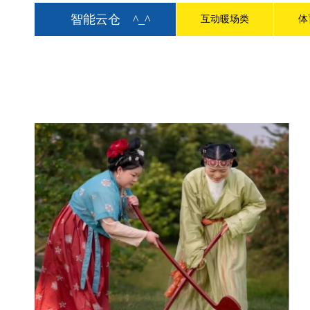
智能云仓
^_^
互动暖场类
体